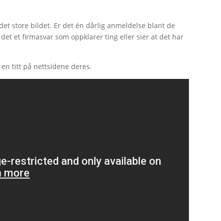
det store bildet. Er det én dårlig anmeldelse blant de
et et firmasvar som oppklarer ting eller sier at det har
a en titt på nettsidene deres.