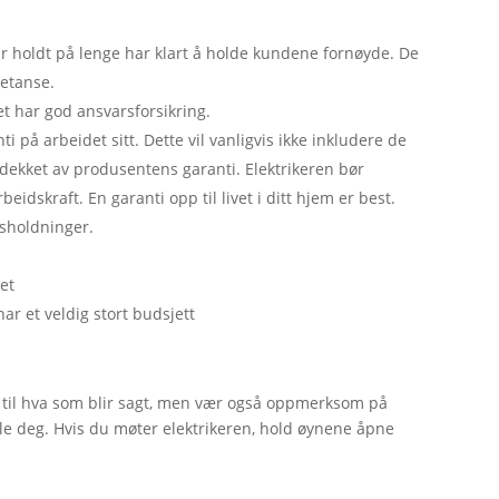
ar holdt på lenge har klart å holde kundene fornøyde. De
petanse.
et har god ansvarsforsikring.
ti på arbeidet sitt. Dette vil vanligvis ikke inkludere de
r dekket av produsentens garanti. Elektrikeren bør
beidskraft. En garanti opp til livet i ditt hjem er best.
usholdninger.
et
ar et veldig stort budsjett
 til hva som blir sagt, men vær også oppmerksom på
føle deg. Hvis du møter elektrikeren, hold øynene åpne