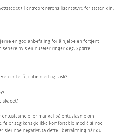
tstedet til entreprenørens lisensstyre for staten din.
jerne en god anbefaling for å hjelpe en fortjent
n senere hvis en huseier ringer deg. Spørre:
keren enkel å jobbe med og rask?
an?
selskapet?
ter entusiasme eller mangel på entusiasme om
de, føler seg kanskje ikke komfortable med å si noe
er sier noe negativt, ta dette i betraktning når du