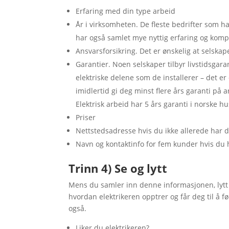
Erfaring med din type arbeid
År i virksomheten. De fleste bedrifter som h
har også samlet mye nyttig erfaring og kom
Ansvarsforsikring. Det er ønskelig at selskap
Garantier. Noen selskaper tilbyr livstidsgaran
elektriske delene som de installerer – det e
imidlertid gi deg minst flere års garanti på ar
Elektrisk arbeid har 5 års garanti i norske h
Priser
Nettstedsadresse hvis du ikke allerede har d
Navn og kontaktinfo for fem kunder hvis du h
Trinn 4) Se og lytt
Mens du samler inn denne informasjonen, lytt
hvordan elektrikeren opptrer og får deg til å 
også.
Liker du elektrikeren?