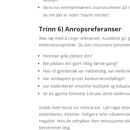
Skriv inn entreprenørens lisensnummer på net
Se om det er noen “svarte merker”.
Trinn 6) Anropsreferanser
Ikke nøl med å ringe referanser. Kundene gir g
elektroentreprenør. Du kan returnere tjeneste
Hvordan gikk jobben din?
Ble jobben din gjort riktig første gang?
Hvis et gjenbesøk var nødvendig, var elektri
Var selskapets priser konkurransedyktige?
Var elektrikeren innenfor budsjett og tidspl
Vil du gjerne fortsette å bruke dette elektro
Snakk med minst tre referanser. Lytt nøye et
elektrikeren. Klienter, tidligere eller nåværen
negativt. Hvis de uttrykker liten entusiasme ell
bestemmer deg.