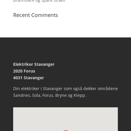
brannsikre og spare strøm
Recent Comments
Elektriker Stavanger
2020 Forus
4031 Stavanger
Din elektriker i
Stavanger
som også dekker områdene
Sandnes
,
Sola
,
Forus
,
Bryne
og
Klepp
.